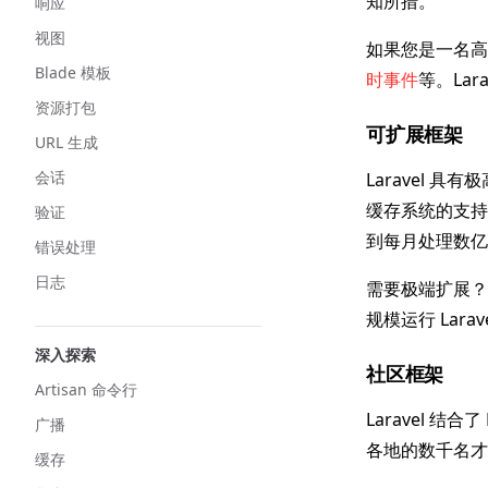
知所措。
响应
视图
如果您是一名高级
Blade 模板
时事件
等。La
资源打包
可扩展框架
URL 生成
会话
Laravel 具
缓存系统的支持，
验证
到每月处理数亿
错误处理
日志
需要极端扩展
规模运行 Lara
深入探索
社区框架
Artisan 命令行
Laravel 
广播
各地的数千名才
缓存