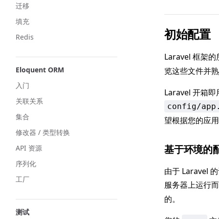
迁移
填充
初始配置
Redis
Laravel 
Eloquent ORM
览这些文件并熟
入门
Laravel
关联关系
config/app
集合
望根据您的应用
修改器 / 类型转换
基于环境的
API 资源
序列化
由于 Larav
工厂
服务器上运行
的。
测试