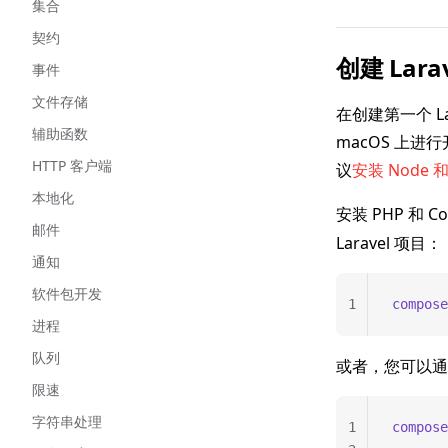
集合
契约
创建 Lara
事件
文件存储
在创建第一个 L
辅助函数
macOS 上进
HTTP 客户端
议
安装 Node 和
本地化
安装 PHP 和 C
邮件
Laravel 项目：
通知
软件包开发
1
compose
进程
队列
或者，您可以通过
限速
字符串处理
1
compose