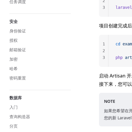
2
任务调度
3
laravel
安全
项目创建完成后，使用
身份验证
授权
1
cd
 exam
邮箱验证
2
3
php
 art
加密
哈希
启动 Artis
密码重置
接下来，您可以
数据库
NOTE
入门
如果您希望在开
查询构造器
您的新 Lara
分页