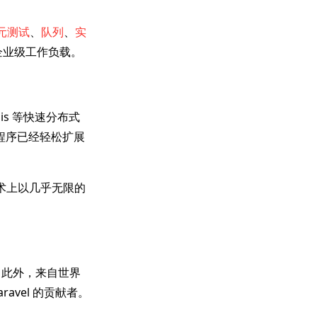
元测试
、
队列
、
实
理企业级工作负载。
dis 等快速分布式
应用程序已经轻松扩展
技术上以几乎无限的
架。此外，来自世界
avel 的贡献者。