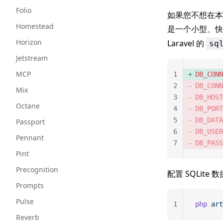
Folio
如果您不想在本地
Homestead
是一个小型、
Horizon
Laravel 的
sq
Jetstream
MCP
1
DB_CONN
2
DB_CONN
Mix
3
DB_HOST
Octane
4
DB_PORT
5
DB_DATA
Passport
6
DB_USER
Pennant
7
DB_PASS
Pint
Precognition
配置 SQLit
Prompts
Pulse
1
php
 art
Reverb